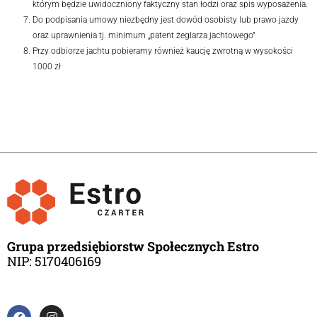
którym będzie uwidoczniony faktyczny stan łodzi oraz spis wyposażenia.
Do podpisania umowy niezbędny jest dowód osobisty lub prawo jazdy
oraz uprawnienia tj. minimum „patent żeglarza jachtowego”
Przy odbiorze jachtu pobieramy również kaucję zwrotną w wysokości
1000 zł
Grupa przedsiębiorstw Społecznych Estro
NIP: 5170406169
F
I