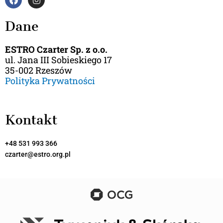
a
n
c
s
e
t
Dane
b
a
o
g
o
r
ESTRO Czarter Sp. z o.o.
k
a
ul. Jana III Sobieskiego 17
m
35-002 Rzeszów
Polityka Prywatności
Kontakt
+48 531 993 366
czarter@estro.org.pl