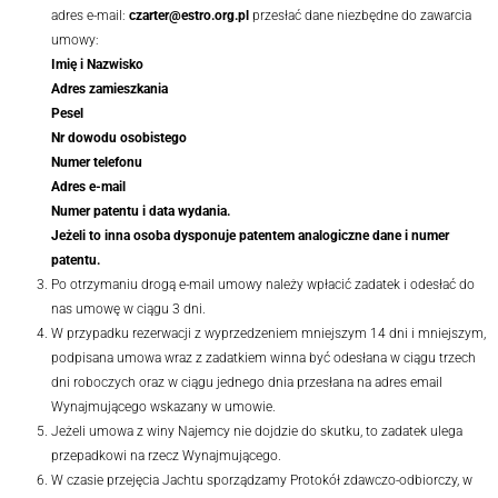
adres e-mail:
czarter@estro.org.pl
przesłać dane niezbędne do zawarcia
umowy:
Imię i Nazwisko
Adres zamieszkania
Pesel
Nr dowodu osobistego
Numer telefonu
Adres e-mail
Numer patentu i data wydania.
Jeżeli to inna osoba dysponuje patentem analogiczne dane i numer
patentu.
Po otrzymaniu drogą e-mail umowy należy wpłacić zadatek i odesłać do
nas umowę w ciągu 3 dni.
W przypadku rezerwacji z wyprzedzeniem mniejszym 14 dni i mniejszym,
podpisana umowa wraz z zadatkiem winna być odesłana w ciągu trzech
dni roboczych oraz w ciągu jednego dnia przesłana na adres email
Wynajmującego wskazany w umowie.
Jeżeli umowa z winy Najemcy nie dojdzie do skutku, to zadatek ulega
przepadkowi na rzecz Wynajmującego.
W czasie przejęcia Jachtu sporządzamy Protokół zdawczo-odbiorczy, w